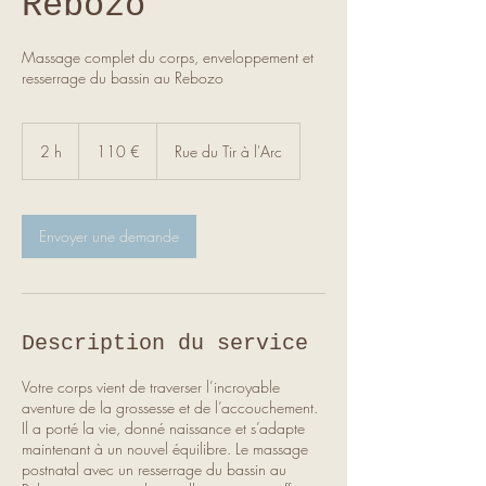
Rebozo
Massage complet du corps, enveloppement et
resserrage du bassin au Rebozo
110
euros
2 h
2
110 €
Rue du Tir à l'Arc
h
Envoyer une demande
Description du service
Votre corps vient de traverser l’incroyable
aventure de la grossesse et de l’accouchement.
Il a porté la vie, donné naissance et s’adapte
maintenant à un nouvel équilibre. Le massage
postnatal avec un resserrage du bassin au