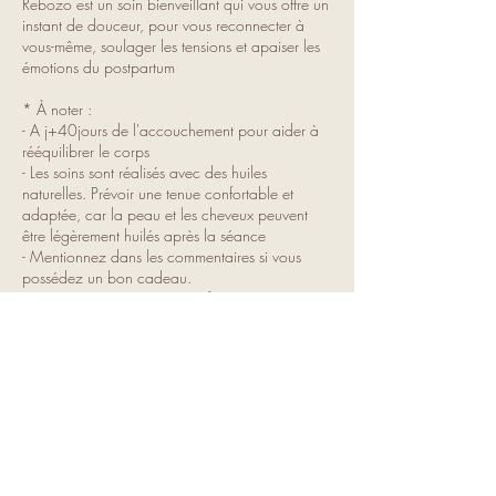
Rebozo est un soin bienveillant qui vous offre un
instant de douceur, pour vous reconnecter à
vous-même, soulager les tensions et apaiser les
émotions du postpartum
* À noter :
- A j+40jours de l'accouchement pour aider à
rééquilibrer le corps
- Les soins sont réalisés avec des huiles
naturelles. Prévoir une tenue confortable et
adaptée, car la peau et les cheveux peuvent
être légèrement huilés après la séance
- Mentionnez dans les commentaires si vous
possédez un bon cadeau.
- Le paiement en espèces est favorisé.
* Politique d’annulation
Toute annulation doit être effectuée au moins 48
h ouvrables avant l’heure prévue, par SMS au
0498/74.48.08.
Tout rendez-vous annulé tardivement (moins de
48 h) ne pourra pas récupérer son acompte, et
toute non-présentation sera facturée à 100 % du
prix du soin réservé.